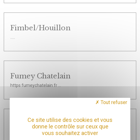
Fimbel/Houillon
.....
Fumey Chatelain
https fumeychatelain fr ...
Tout refuser
Ce site utilise des cookies et vous
Ganevat Anne et jean françois
donne le contrôle sur ceux que
SAS
vous souhaitez activer