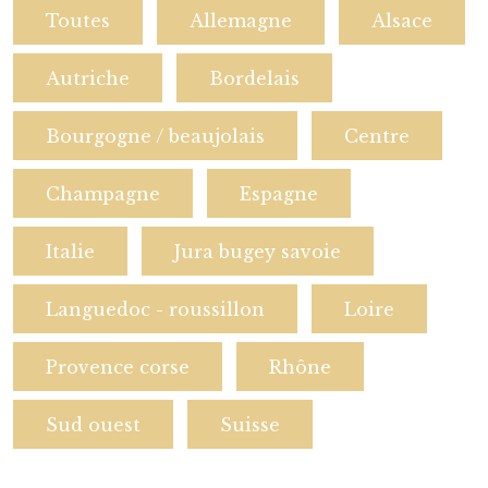
Toutes
Allemagne
Alsace
Autriche
Bordelais
Bourgogne / beaujolais
Centre
Champagne
Espagne
Italie
Jura bugey savoie
Languedoc - roussillon
Loire
Provence corse
Rhône
Sud ouest
Suisse