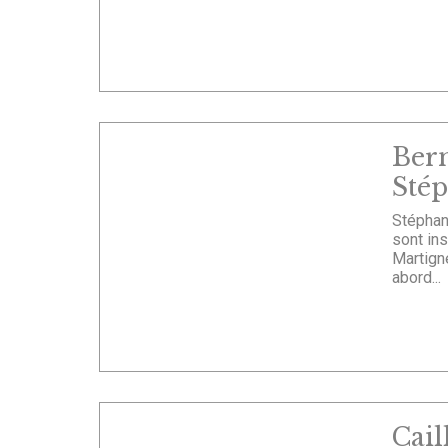
Ber
Sté
Stéphan
sont ins
Martign
abord...
Cail