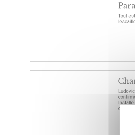
Para
Tout es
lescaill
Cha
Ludovic
confirm
Install
carrière 