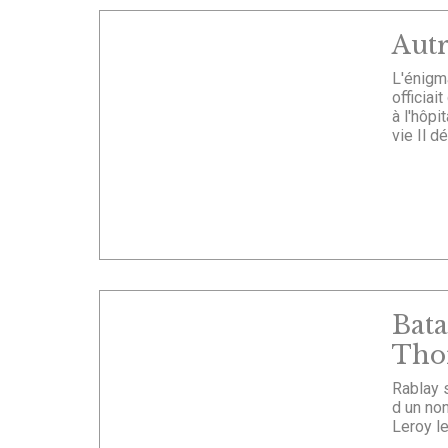
Aut
L'énigm
officia
à l'hôpi
vie Il dé
Bata
Tho
Rablay 
d un no
Leroy le