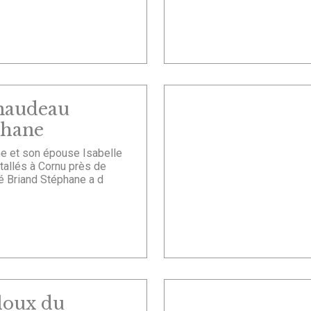
naudeau
phane
e et son épouse Isabelle
tallés à Cornu près de
é Briand Stéphane a d
loux du