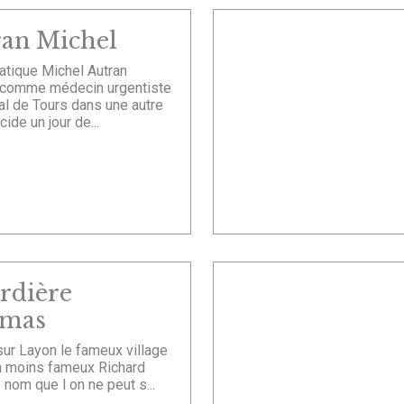
ran Michel
atique Michel Autran
it comme médecin urgentiste
tal de Tours dans une autre
cide un jour de...
rdière
mas
sur Layon le fameux village
n moins fameux Richard
 nom que l on ne peut s...