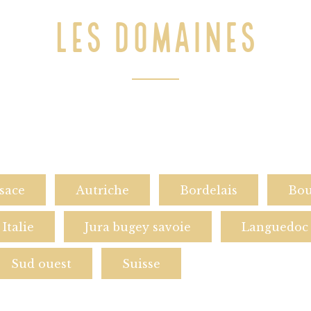
LES DOMAINES
sace
Autriche
Bordelais
Bou
Italie
Jura bugey savoie
Languedoc 
Sud ouest
Suisse