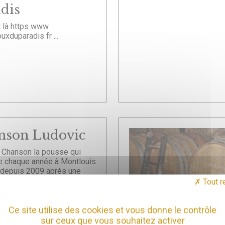
dis
t là https www
ouxduparadis fr ...
nson Ludovic
 Chanson la pousse qui
e chaque année à Montlouis
é depuis 2009 après une
dans la...
Tout r
Ce site utilise des cookies et vous donne le contrôle
sur ceux que vous souhaitez activer