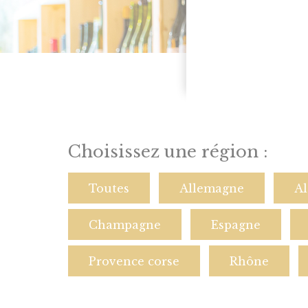
Choisissez une région :
Toutes
Allemagne
Al
Champagne
Espagne
Provence corse
Rhône