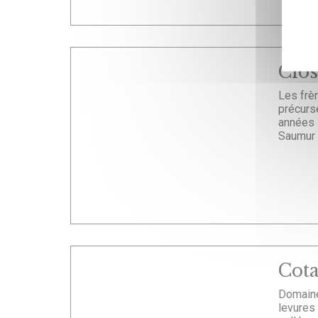
Clos
Les frè
précurs
années 
Saumur 
Cota
Domaine
levures 