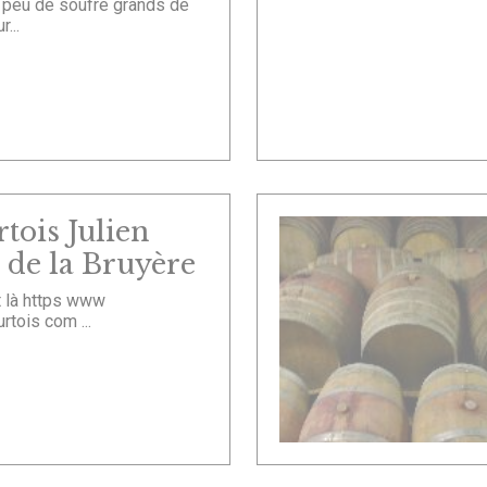
n peu de soufre grands de
...
tois Julien
 de la Bruyère
t là https www
urtois com ...