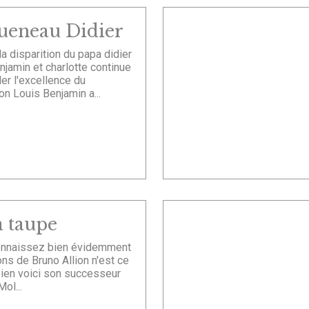
ueneau Didier
a disparition du papa didier
njamin et charlotte continue
ller l'excellence du
n Louis Benjamin a...
a taupe
nnaissez bien évidemment
ns de Bruno Allion n'est ce
bien voici son successeur
Mol...