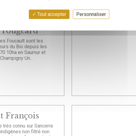
Tout accepter
Personnaliser
 rougeard
res Foucault sont les
eurs du Bio depuis les
70 10ha en Saumur et
Champigny Un...
t François
 trés connu sur Sancerre
indigènes non filtré non