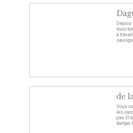
Dag
Depuis l
louis be
à travai
sauvigno
de l
Vous co
les cano
pas Et 
Bertjan 